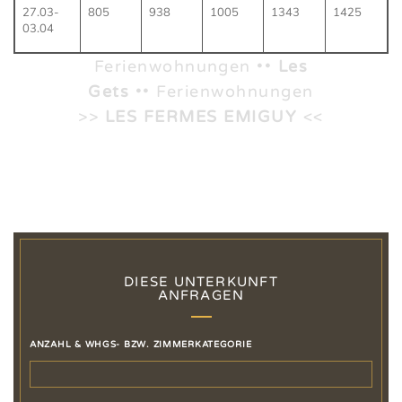
27.03-
805
938
1005
1343
1425
03.04
Ferienwohnungen ••
Les
Gets
•• Ferienwohnungen
>>
LES FERMES EMIGUY
<<
DIESE UNTERKUNFT
ANFRAGEN
ANZAHL & WHGS- BZW. ZIMMERKATEGORIE