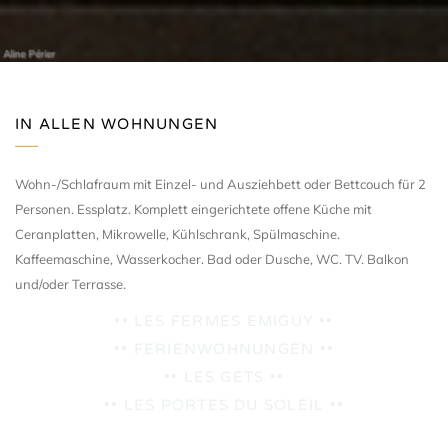
Aline Périer
IN ALLEN WOHNUNGEN
Wohn-/Schlafraum mit Einzel- und Ausziehbett oder Bettcouch für 2
Personen. Essplatz. Komplett eingerichtete offene Küche mit
Ceranplatten, Mikrowelle, Kühlschrank, Spülmaschine.
Kaffeemaschine, Wasserkocher. Bad oder Dusche, WC. TV. Balkon
und/oder Terrasse.
•• LES FERMES EMIGUY ••
•• FERIENWOHNUNGEN ••
•• LES GETS ••
•• LES PORTES DU SOLEIL ••