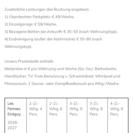
Zusätzliche Leistungen (bei Buchung angeben):
1) Überdachter Parkplatz: € 49/Woche.
2) Einzelgarage: € 59/Woche.
3) Bezogene Betten bei Ankunft: € 35-50 (nach Wohnungstyp).
4) Endreinigung (außer der Kochnische): € 55-80 (nach
Wohnungstyp).
Unsere Preistabelle enthält:
Mietpreise in € pro Wohnung und Woche (Sa.-Sa.). Bettwäsche,
Handtücher, TV. Freie Benutzung v. Schwimmbad, Whirlpool und
Fitnessraum. 1 Sauna- oder Dampfbadbesuch pro Whg./Woche.
Les
2-Zi.-
2-Zi.-
3-Zi.-
3-Zi.-
4-Zi.-
Fermes
Whg. 4
Whg. 6
Whg. 6
Whg. 8
Whg. 8
Emiguy
Pers.
Pers.
Pers.
Pers.
Pers.
2026-
2027