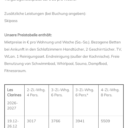
Zusätzliche Leistungen (bei Buchung angeben):
Skipass
Unsere Preistabelle enthält:
Mietpreise in € pro Wohnung und Woche (Sa.-Sa.). Bezogene Betten
bei Ankunft in den Schlafzimmern Handtücher, 2 Geschirrtücher. TV,
WLan. 1 Reinigungsset. Endreinigung (außer der Kochnische). Freie
Benutzung von Schwimmbad, Whirlpool, Sauna, Dampfbad,
Fitnessraum.
Les
2-Zi.-Whg.
3-Zi.-Whg.
3-Zi.-Whg.
4-Zi.-Whg.
Clarines
4 Pers.
6 Pers.
6 Pers.*
8 Pers.
2026-
2027
19.12-
3017
3766
3941
5509
26.12