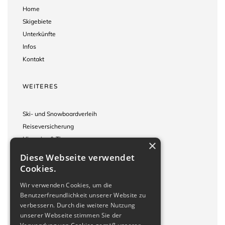
Home
Skigebiete
Unterkünfte
Infos
Kontakt
WEITERES
Ski- und Snowboardverleih
Reiseversicherung
Hinweise & Tipps
×
Reisebedingungen
Diese Webseite verwendet
Impressum
Cookies.
Wir verwenden Cookies, um die
KONTAKT
Benutzerfreundlichkeit unserer Website zu
verbessern. Durch die weitere Nutzung
unserer Webseite stimmen Sie der
Wacholderweg 10