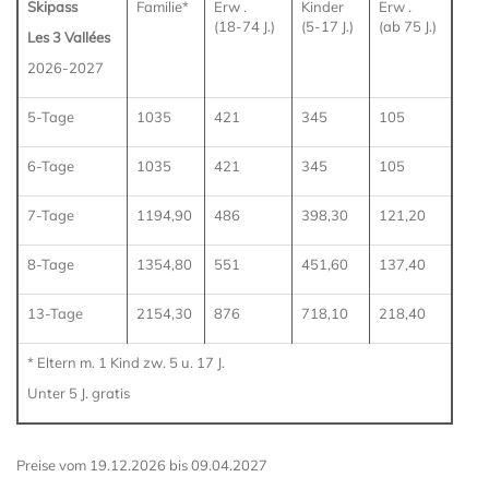
Skipass
Familie*
Erw .
Kinder
Erw .
(18-74 J.)
(5-17 J.)
(ab 75 J.)
Les 3 Vallées
2026-2027
5-Tage
1035
421
345
105
6-Tage
1035
421
345
105
7-Tage
1194,90
486
398,30
121,20
8-Tage
1354,80
551
451,60
137,40
13-Tage
2154,30
876
718,10
218,40
* Eltern m. 1 Kind zw. 5 u. 17 J.
Unter 5 J. gratis
Preise vom 19.12.2026 bis 09.04.2027