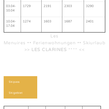
03.04-
1729
2191
2303
3290
10.04
10.04-
1274
1603
1687
2401
17.04
Les
Menuires •• Ferienwohnungen •• Skiurlaub
>>
LES CLARINES
**** <<
Skipass
Skigebiet